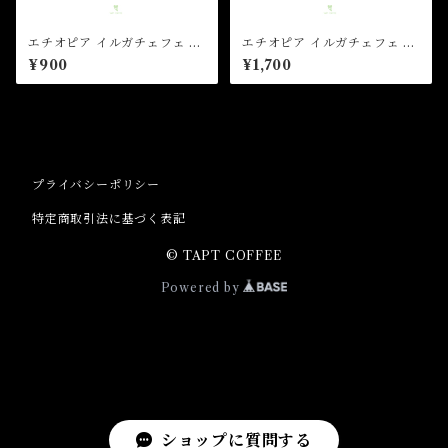
エチオピア イルガチェフェ ハ
エチオピア イルガチェフェ ハ
ロ ベリティ ナチュラル G1（1
ロ ベリティ ナチュラル G1（2
¥900
¥1,700
00g）
00g）
プライバシーポリシー
特定商取引法に基づく表記
© TAPT COFFEE
Powered by
ショップに質問する