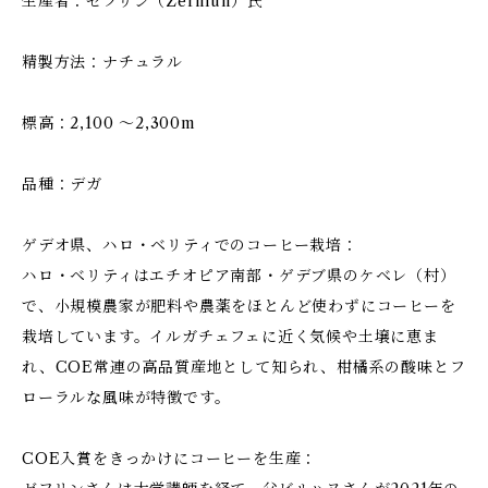
生産者：ゼフリン（Zerihun）氏
精製方法：ナチュラル
標高：2,100 〜2,300m
品種：デガ
ゲデオ県、ハロ・ベリティでのコーヒー栽培：
ハロ・ベリティはエチオピア南部・ゲデブ県のケベレ（村）
で、小規模農家が肥料や農薬をほとんど使わずにコーヒーを
栽培しています。イルガチェフェに近く気候や土壌に恵ま
れ、COE常連の高品質産地として知られ、柑橘系の酸味とフ
ローラルな風味が特徴です。
COE入賞をきっかけにコーヒーを生産：