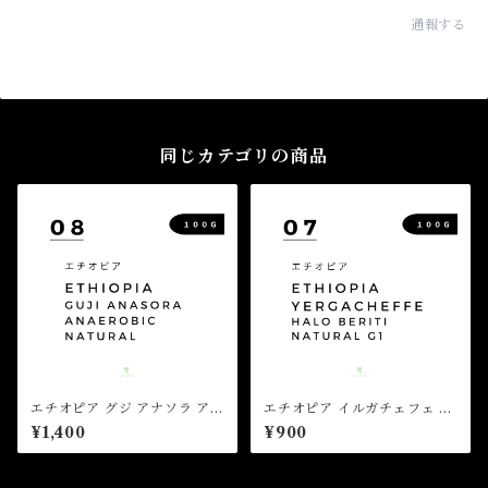
通報する
同じカテゴリの商品
エチオピア グジ アナソラ アナ
エチオピア イルガチェフェ ハ
エロビック ナチュラル（100
ロ ベリティ ナチュラル G1（1
¥1,400
¥900
g）
00g）