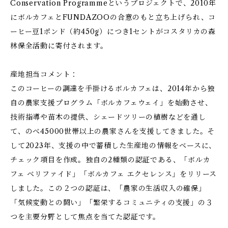
Conservation Programmeというプロジェクトで、2010年
にボルカフェとFUNDAZOOの合意のもと立ち上げられ、コ
ーヒー豆1ポンド（約450g）につき1セントがコスタリカの森
林保全活動に寄付されます。
産地担当コメント：
このコーヒーの調達を手掛けるボルカフェは、2014年から独
自の農家支援プログラム「ボルカフェウェイ」を始動させ、
技術指導や苗木の提供、シェードツリーの植樹などを通し
て、のべ45000世帯以上の農家さんを支援してきました。そ
して2023年、支援の中で蓄積した生産地の情報をベースに、
チェック項目を作成。独自の2種類の認証である、「ボルカ
フェ ベリファイド」「ボルカフェ エクセレンス」をリリース
しました。この２つの認証は、「農家の生活収入の確保」
「気候変動との闘い」「繁栄するコミュニティの支援」の３
つを主要分野として焦点を当てた認証です。