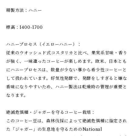
精製方法：ハニー
標高：1400-1700
ハニープロセス（イエローハニー）：
従来のウオッシュド式コスタリカと比べ、果実系甘味・香り
が強く、一味違ったコーヒーが楽しめます。欧米、日本とも
にハニープロセスは、数量が少ない事から希少性コーヒーと
して扱われています。好気性発酵で、発酵をしすぎると嫌な
香味になりやすいため、ハニー製法は乾燥時の管理が重要と
なります。
絶滅危惧種・ジャガーを守るコーヒー栽培：
このコーヒー豆は、森林伐採によって絶滅危惧種に指定され
た「ジャガー」の生息地を守るためのNational